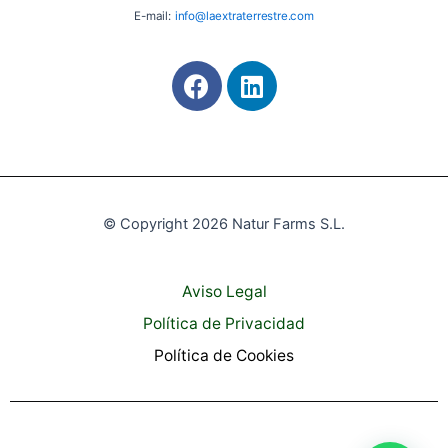
E-mail:
info@laextraterrestre.com
F
L
a
i
c
n
e
k
b
e
o
d
o
i
© Copyright 2026 Natur Farms S.L.
k
n
Aviso Legal
Polí­tica de Privacidad
Política de Cookies