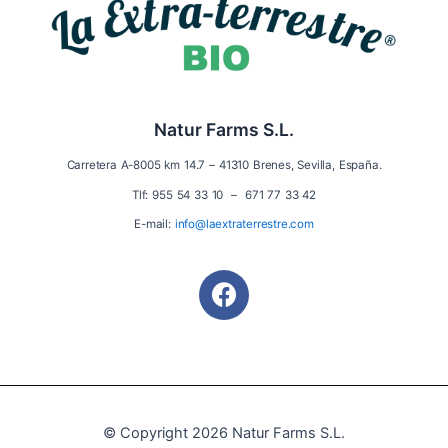
Natur Farms S.L.
Carretera A-8005 km 14.7 – 41310 Brenes, Sevilla, España.
Tlf: 955 54 33 10 – 671 77 33 42
E-mail:
info@laextraterrestre.com
F
a
c
e
b
o
o
© Copyright 2026 Natur Farms S.L.